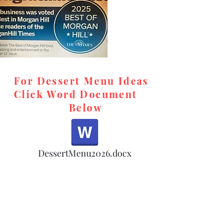
For Dessert Menu Ideas
Click Word Document
Below
,
DessertMenu2026.docx
d,