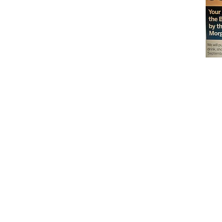
Don't miss out on our
delicious baked goods
available at Andy's
Orchard (in season),
located at 1615 Half R