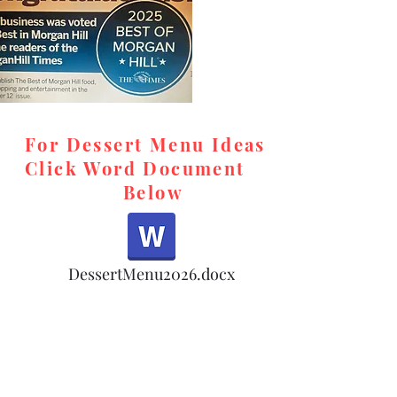
For Dessert Menu Ideas
Click Word Document
Below
,
DessertMenu2026.docx
d,