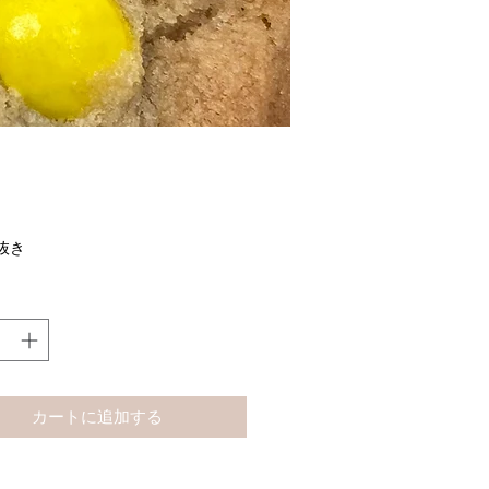
価
格
抜き
カートに追加する